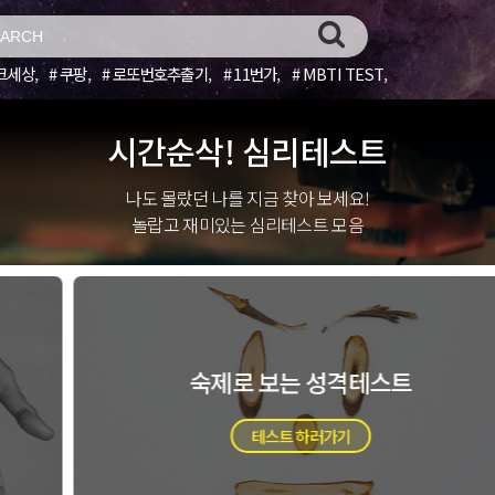
크세상
쿠팡
로또번호추출기
11번가
MBTI TEST
시간순삭! 심리테스트
나도 몰랐던 나를 지금 찾아 보세요!
놀랍고 재미있는 심리테스트 모음
가방 성격 심리테스트
테스트 하러가기