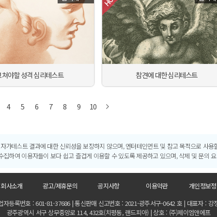
고쳐야할 성격 심리테스트
참견에 대한 심리테스트
4
5
6
7
8
9
10
및 자가테스트 결과에 대한 신뢰성을 보장하지 않으며, 엔터테인먼트 및 참고 목적으로 사용할
집하여 이용자들이 보다 쉽고 즐겁게 이용할 수 있도록 제공하고 있으며, 삭제 및 문의 요
회사소개
광고/제휴문의
공지사항
이용약관
개인정보정
자등록번호 : 601-81-37686 | 통신판매 신고번호 : 2021-광주서구-0642 호 | 대표자 : 
광주광역시 서구 상무중앙로 114, 432호(치평동, 랜드피아) | 상호 : (주)제이엠앤에프