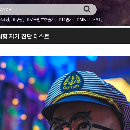
크세상
쿠팡
로또번호추출기
11번가
MBTI TEST
향 자가 진단 테스트